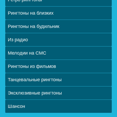
Рингтоны на близких
Рингтоны на будильник
Из радио
Мелодии на СМС
Рингтоны из фильмов
Танцевальные рингтоны
Эксклюзивные рингтоны
Шансон