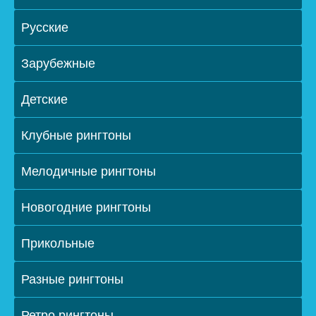
Русские
Зарубежные
Детские
Клубные рингтоны
Мелодичные рингтоны
Новогодние рингтоны
Прикольные
Разные рингтоны
Ретро рингтоны