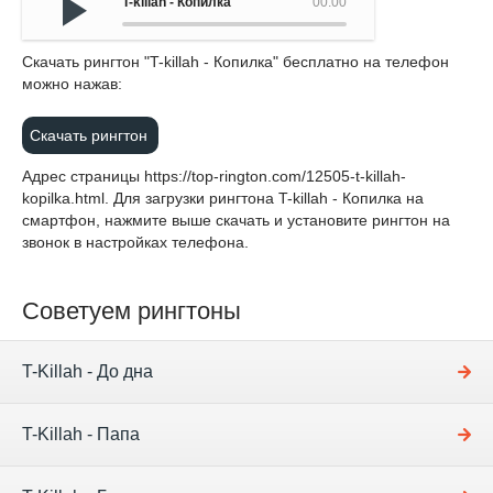
T-killah - Копилка
00:00
Cкачать рингтон "T-killah - Копилка" бесплатно на телефон
можно нажав:
Скачать рингтон
Адрес страницы
https://top-rington.com/12505-t-killah-
kopilka.html
. Для загрузки рингтона T-killah - Копилка на
смартфон, нажмите выше скачать и установите рингтон на
звонок в настройках телефона.
Советуем рингтоны
T-Killah - До дна
T-Killah - Папа